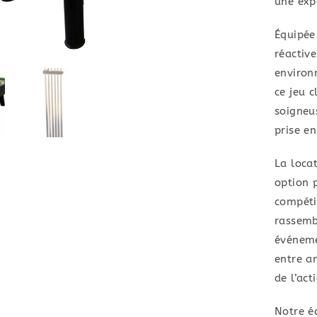
une exp
Équipée 
réactive
environ
ce jeu c
soigneu
prise en
La locat
option 
compétit
rassembl
événeme
entre am
de l’act
Notre éq