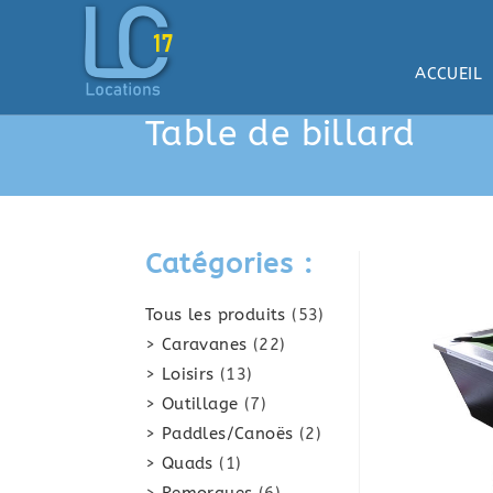
Skip
to
content
ACCUEIL
Table de billard
Catégories :
53
Tous les produits
53
produits
22
Caravanes
22
produits
13
Loisirs
13
produits
7
Outillage
7
produits
2
Paddles/Canoës
2
produits
1
Quads
1
produit
6