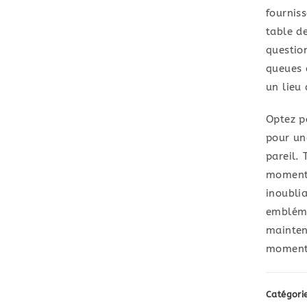
fourniss
table d
questio
queues 
un lieu
Optez p
pour un
pareil.
moments
inoublia
embléma
mainten
moment 
Catégori