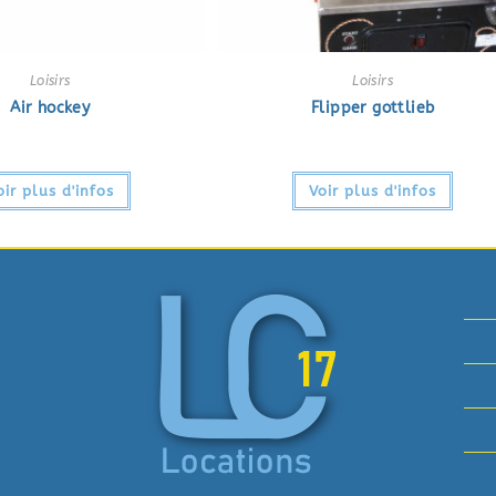
Loisirs
Loisirs
Air hockey
Flipper gottlieb
oir plus d'infos
Voir plus d'infos