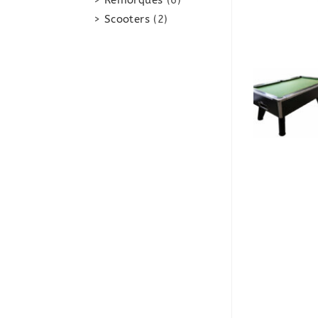
Remorques
6
produits
2
Scooters
2
produits