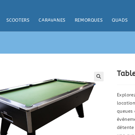
SCOOTERS
CARAVANES
REMORQUES
QUADS
Table
Explorez
locatio
queues 
événeme
détente 